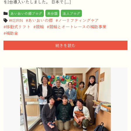
を2台導入いたしました。 日本で […]
あいおいの郷ブログ
未分類
法人ブログ
KEIRIN
あいおいの郷
ノーリフティングケア
移動式リフト
競輪
競輪とオートレースの補助事業
補助金
続きを読む