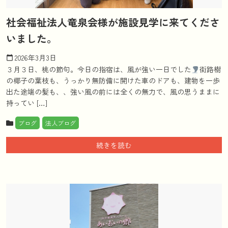
社会福祉法人竜泉会様が施設見学に来てくださ
いました。
2026年3月3日
calendar_today
３月３日、桃の節句。今日の指宿は、風が強い一日でした
街路樹
の椰子の葉枝も、うっかり無防備に開けた車のドアも、建物を一歩
出た途端の髪も、、強い風の前には全くの無力で、風の思うままに
持ってい […]
ブログ
法人ブログ
続きを読む