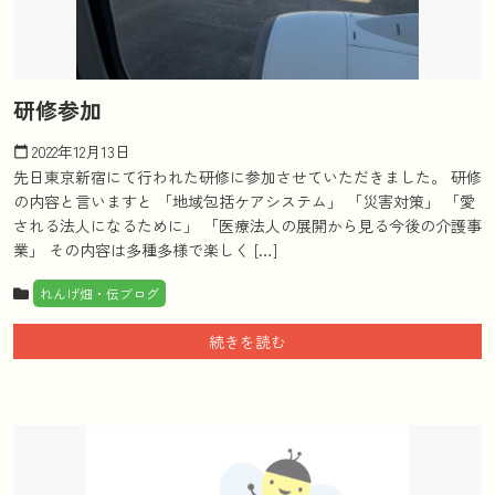
研修参加
2022年12月13日
calendar_today
先日東京新宿にて行われた研修に参加させていただきました。 研修
の内容と言いますと 「地域包括ケアシステム」 「災害対策」 「愛
される法人になるために」 「医療法人の展開から見る今後の介護事
業」 その内容は多種多様で楽しく […]
れんげ畑・伝ブログ
続きを読む