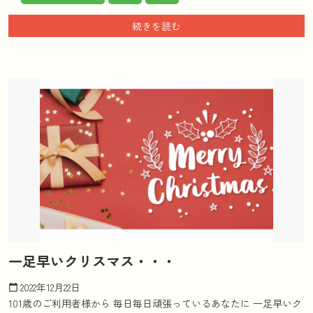
続きを読む
一足早いクリスマス・・・
2022年12月22日
calendar_today
101歳のご利用者様から 毎日毎日頑張っているあなたに 一足早いク