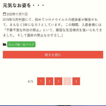
元気なお姿を・・・
2022年11月11日
calendar_today
2019年12月中国にて、初めてコロナウイルスの感染者が報告され
て、まもなく3年になろうとしています。 この期間、入居者様には
「不要不急な外出の禁止」という、窮屈な生活様式を強いられてき
ました。 そして面会の禁止もせざる […]
れんげ畑・伝ブログ
続きを読む
4/5
1
2
3
4
5