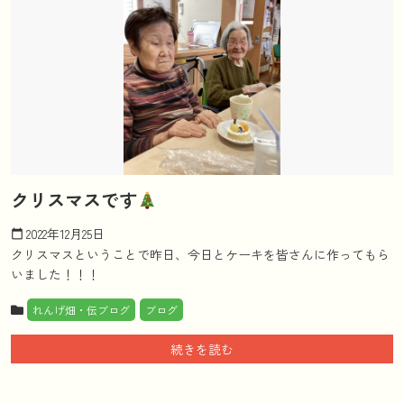
クリスマスです
2022年12月25日
calendar_today
クリスマスということで昨日、今日とケーキを皆さんに作ってもら
いました！！！
れんげ畑・伝ブログ
ブログ
続きを読む