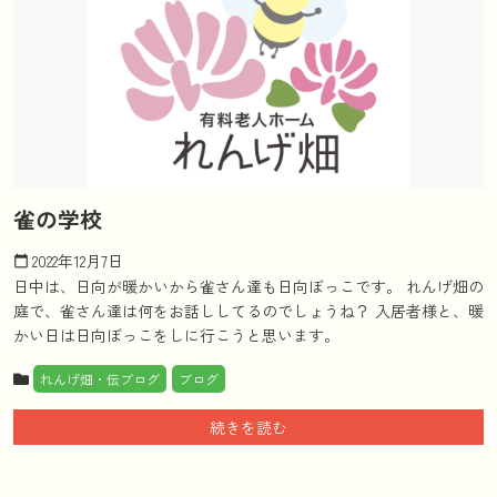
雀の学校
2022年12月7日
calendar_today
日中は、日向が暖かいから雀さん達も日向ぼっこです。 れんげ畑の
庭で、雀さん達は何をお話ししてるのでしょうね？ 入居者様と、暖
かい日は日向ぼっこをしに行こうと思います。
れんげ畑・伝ブログ
ブログ
続きを読む