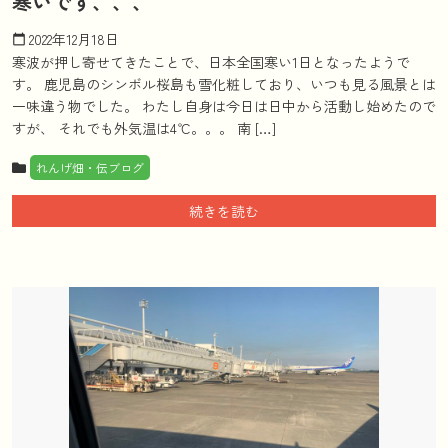
寒いです、、、
2022年12月18日
calendar_today
寒波が押し寄せてきたことで、日本全国寒い1日となったようで
す。 鹿児島のシンボル桜島も雪化粧しており、いつも見る風景とは
一味違う物でした。 わたし自身は今日は日中から活動し始めたので
すが、 それでも外気温は4℃。。。 南 […]
れんげ畑・伝ブログ
続きを読む