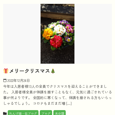
メリークリスマス
2022年12月24日
calendar_today
今年は入居者様13人の全員でクリスマスを迎えることができまし
た。 入居者様全員が体調を崩すこともなく、元気に過ごされている
事が何よりです。 全国的に寒くなって、体調を崩される方もいらっ
しゃるでしょう。 コロナもまだまだ増 […]
れんげ畑・伝ブログ
ブログ
未分類