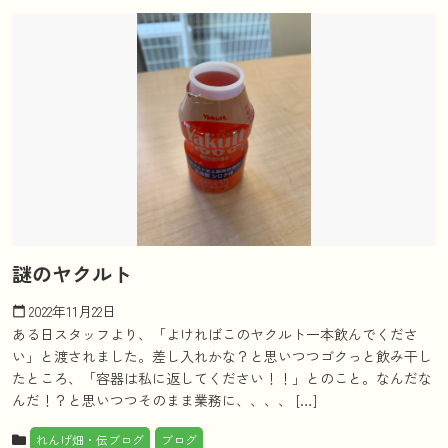
謎のヤクルト
2022年11月22日
calendar_today
ある日スタッフより、「よければこのヤクルト一本飲んでくださ
い」と渡されました。差し入れかな？と思いつつゴクっと飲み干し
たところ、「容器は私に返してください！！」とのこと。なんだな
んだ！？と思いつつそのまま業務に、、、、 […]
れんげ畑・伝ブログ
ブログ