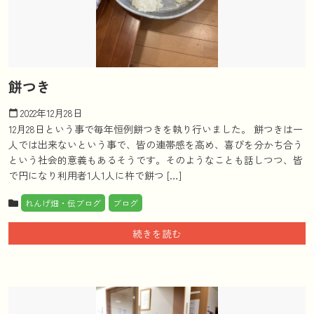
餅つき
2022年12月28日
calendar_today
12月28日という事で毎年恒例餅つきを執り行いました。 餅つきは一
人では出来ないという事で、皆の連帯感を高め、喜びを分かち合う
という社会的意義もあるそうです。そのようなことも話しつつ、皆
で円になり利用者1人1人に杵で餅つ […]
れんげ畑・伝ブログ
ブログ
続きを読む