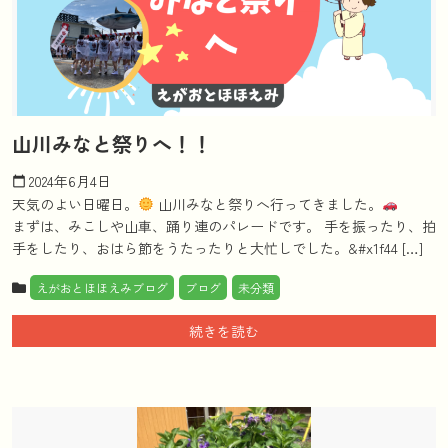
山川みなと祭りへ！！
2024年6月4日
calendar_today
天気のよい日曜日。
山川みなと祭りへ行ってきました。
まずは、みこしや山車、踊り連のパレードです。 手を振ったり、拍
手をしたり、おはら節をうたったりと大忙しでした。&#x1f44 […]
えがおとほほえみブログ
ブログ
未分類
続きを読む