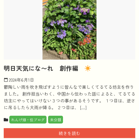
明日天気にな〜れ 創作編
2024年6月1日
calendar_today
鬱陶しい雨を吹き飛ばすように皆んなで楽しくてるてる坊主を作り
ました。 創作担当いわく、中国から伝わった話によると、てるてる
坊主にやってはいけない３つの事があるそうです。 １つ目は、逆さ
に吊るしたら大雨が降る。 ２つ目は、 […]
れんげ畑・伝ブログ
未分類
続きを読む