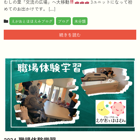
むしの里「交流の広場」へ大移動
3ユニットになって初
めてのお出かけです。 […]
えがおとほほえみブログ
ブログ
未分類
続きを読む
2024 職場体験学習