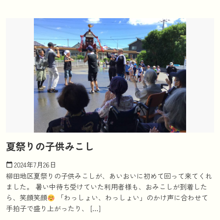
夏祭りの子供みこし
2024年7月26日
calendar_today
柳田地区夏祭りの子供みこしが、あいおいに初めて回って来てくれ
ました。 暑い中待ち受けていた利用者様も、おみこしが到着した
ら、笑顔笑顔
「わっしょい、わっしょい」のかけ声に合わせて
手拍子で盛り上がったり、 […]