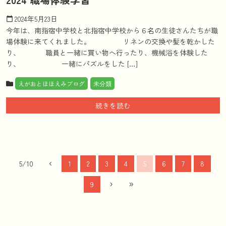
2024年5月23日
calendar_today
今年は、南指宿中学校と北指宿中学校から６名の生徒さんたちが職
場体験に来てくれました。 リネンの交換や髪を乾かした
り、 職員と一緒に買い物へ行ったり、機械浴を体験した
り、 一緒にパズルをした […]
えがおとほほえみブログ
未分類
続きを読む
‹
5/10
1
2
3
4
5
6
7
8
›
»
9