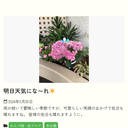
明日天気にな〜れ
2024年5月28日
calendar_today
雨が続いて鬱陶しい季節ですが、可愛らしい笑顔のおかげで気分も
晴れますね。 皆様の気分も晴れますように。
れんげ畑・伝ブログ
未分類