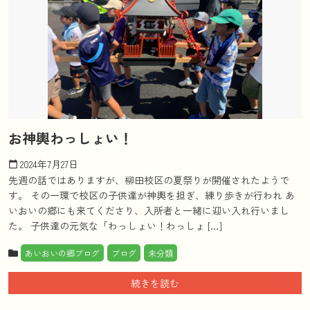
お神輿わっしょい！
2024年7月27日
calendar_today
先週の話ではありますが、柳田校区の夏祭りが開催されたようで
す。 その一環で校区の子供達が神輿を担ぎ、練り歩きが行われ あ
いおいの郷にも来てくださり、入所者と一緒に迎い入れ行いまし
た。 子供達の元気な「わっしょい！わっしょ […]
あいおいの郷ブログ
ブログ
未分類
続きを読む