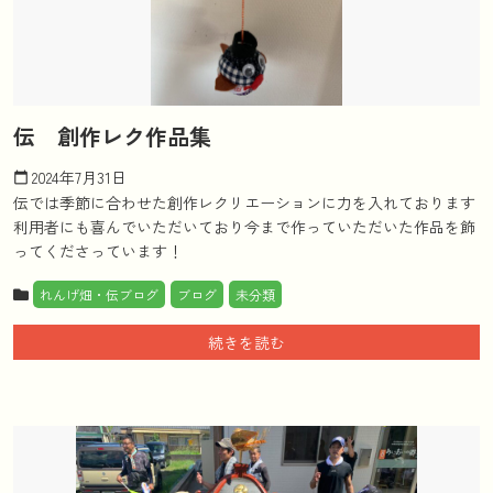
伝 創作レク作品集
2024年7月31日
calendar_today
伝では季節に合わせた創作レクリエーションに力を入れております
利用者にも喜んでいただいており今まで作っていただいた作品を飾
ってくださっています！
れんげ畑・伝ブログ
ブログ
未分類
続きを読む