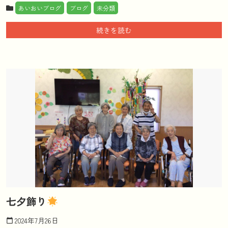
あいおいブログ
ブログ
未分類
続きを読む
七夕飾り
2024年7月26日
calendar_today