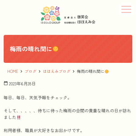
メニュー
梅雨の晴れ間に
HOME
ブログ
ほほえみブログ
梅雨の晴れ間に
2023年6月28日
calendar_today
毎日、毎日、天気予報をチェック。
そして、、、、、待ちに待った梅雨の合間の貴重な晴れの日が訪れ
ました
利用者様、職員が大好きなお出かけです。