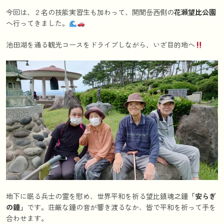
今回は、２名の技能実習生も加わって、開聞岳西側の
花瀬望比公園
へ行ってきました。
池田湖を通る観光コースをドライブしながら、いざ目的地へ
地下に眠る兵士の霊を慰め、世界平和を祈る望比鎮魂之鐘
「安らぎ
の鐘」
です。荘厳な鐘の音が響き渡るなか、皆で平和を祈って手を
合わせます。