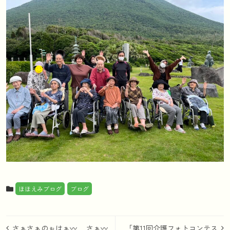
ほほえみブログ
ブログ
投
さぁさぁのぉはぁ〰︎ さぁ〰︎
「第11回介護フォトコンテス