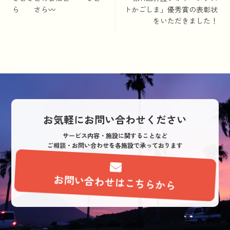
稿
ら さら〰︎
トかごしま」優秀賞の表彰状
をいただきました！
ナ
ビ
ゲ
ー
シ
ョ
お気軽にお問い合わせください
ン
サービス内容・施設に関することなど
ご相談・お問い合わせを各施設で承っております
お問い合わせはこちらから