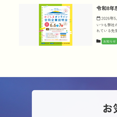
令和8
2026年
calendar_today
いつも弊社
れている先生
お知らせ
お