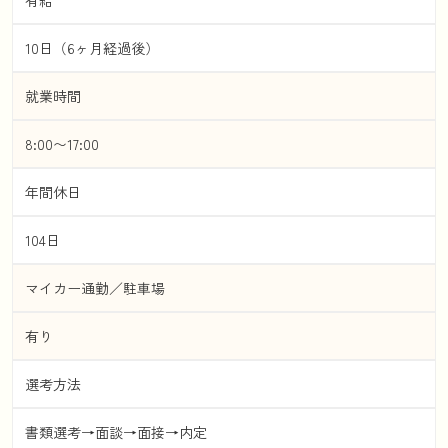
10日（6ヶ月経過後）
就業時間
8:00〜17:00
年間休日
104日
マイカー通勤／駐車場
有り
選考方法
書類選考→面談→面接→内定