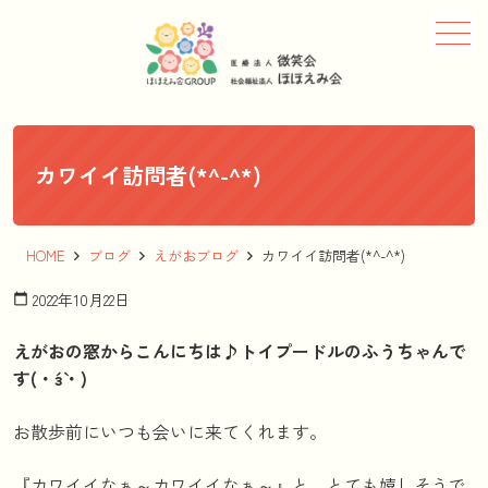
メニュー
カワイイ訪問者(*^-^*)
HOME
ブログ
えがおブログ
カワイイ訪問者(*^-^*)
2022年10月22日
calendar_today
えがおの窓からこんにちは♪トイプードルのふうちゃんで
す(・´з`・)
お散歩前にいつも会いに来てくれます。
『カワイイなぁ～カワイイなぁ～』と、とても嬉しそうで