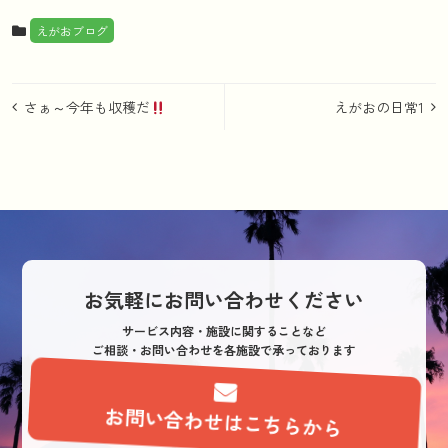
えがおブログ
投
さぁ～今年も収穫だ
えがおの日常1
稿
ナ
ビ
ゲ
ー
シ
お気軽にお問い合わせください
ョ
サービス内容・施設に関することなど
ご相談・お問い合わせを各施設で承っております
ン
お問い合わせはこちらから