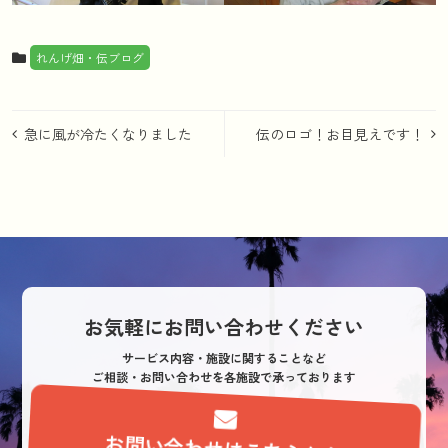
れんげ畑・伝ブログ
投
急に風が冷たくなりました
伝のロゴ！お目見えです！
稿
ナ
ビ
ゲ
ー
シ
お気軽にお問い合わせください
ョ
サービス内容・施設に関することなど
ご相談・お問い合わせを各施設で承っております
ン