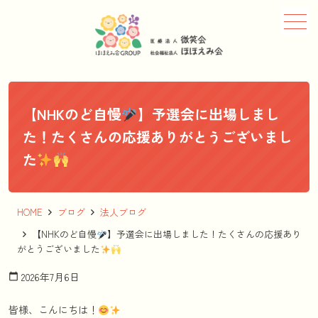
メニュー
【NHKのど自慢
】予選会に出場しまし
た！たくさんの応援ありがとうございまし
た
HOME
ブログ
法人ブログ
【NHKのど自慢
】予選会に出場しました！たくさんの応援あり
がとうございました
2026年7月6日
calendar_today
皆様、こんにちは！