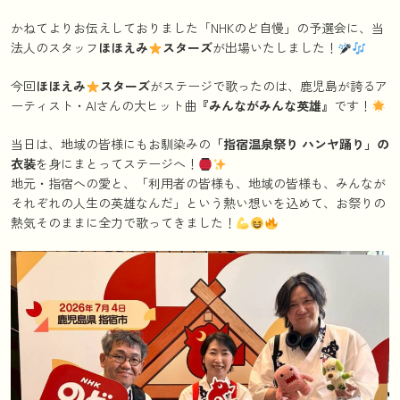
かねてよりお伝えしておりました「NHKのど自慢」の予選会に、当
法人のスタッフ
ほほえみ
スターズ
が出場いたしました！
今回
ほほえみ
スターズ
がステージで歌ったのは、鹿児島が誇るア
ーティスト・AIさんの大ヒット曲
『みんながみんな英雄』
です！
当日は、地域の皆様にもお馴染みの
「指宿温泉祭り ハンヤ踊り」の
衣装
を身にまとってステージへ！
地元・指宿への愛と、「利用者の皆様も、地域の皆様も、みんなが
それぞれの人生の英雄なんだ」という熱い想いを込めて、お祭りの
熱気そのままに全力で歌ってきました！