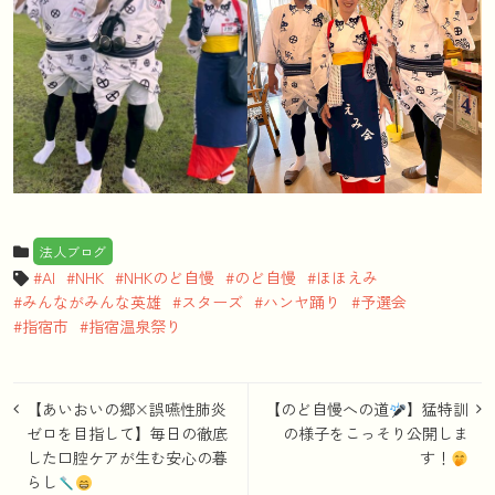
法人ブログ
AI
NHK
NHKのど自慢
のど自慢
ほほえみ
みんながみんな英雄
スターズ
ハンヤ踊り
予選会
指宿市
指宿温泉祭り
投
【あいおいの郷×誤嚥性肺炎
【のど自慢への道
】猛特訓
稿
ゼロを目指して】毎日の徹底
の様子をこっそり公開しま
した口腔ケアが生む安心の暮
す！
ナ
らし