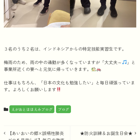
３名のうち２名は、インドネシアからの特定技能実習生です。
梅雨のため、雨の中の通勤が多くなっていますが「大丈夫～
」と
事業所近くの寮へと元気に帰っていきます。
仕事はもちろん、「日本の文化も勉強したい」と毎日頑張っていま
す。よろしくお願いします
えがおとほほえみブログ
ブログ
投
【あいおいの郷×誤嚥性肺炎
★防火訓練＆お誕生日会★
ゼロを目指して】毎日の徹底