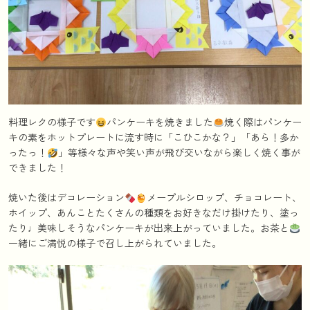
料理レクの様子です
パンケーキを焼きました
焼く際はパンケー
キの素をホットプレートに流す時に「こひこかな？」「あら！多か
ったっ！
」等様々な声や笑い声が飛び交いながら楽しく焼く事が
できました！
焼いた後はデコレーション
メープルシロップ、チョコレート、
ホイップ、あんことたくさんの種類をお好きなだけ掛けたり、塗っ
たり♩美味しそうなパンケーキが出来上がっていました。お茶と
一緒にご満悦の様子で召し上がられていました。