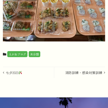
えがおブログ
未分類
投
七夕2023
消防訓練・感染対策訓練
稿
ナ
ビ
ゲ