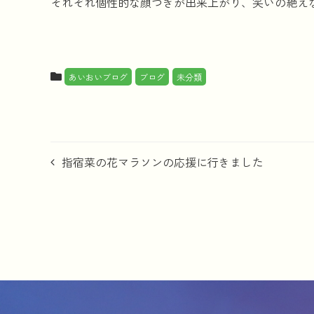
それぞれ個性的な顔つきが出来上がり、笑いの絶え
あいおいブログ
ブログ
未分類
投
指宿菜の花マラソンの応援に行きました
稿
ナ
ビ
ゲ
ー
シ