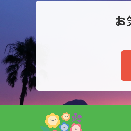
ョ
お
ン